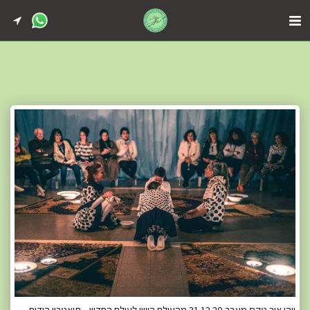
ויהי אור טקס מעבר 31.12.20 מהעולם הישן לעולם החדש... תיאטרון הידית